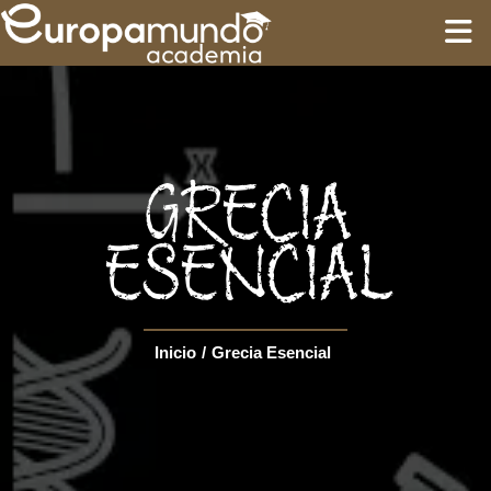
INICIO
FORMACIÓN
GRECIA
GUÍAS
ESENCIAL
CIRCUITOS
Inicio
/
Grecia Esencial
Language