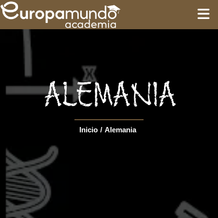
INICIO
FORMACIÓN
ALEMANIA
GUÍAS
Inicio
/
Alemania
CIRCUITOS
Language