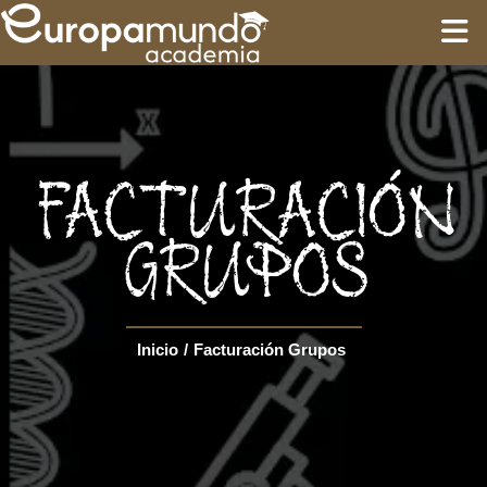
INICIO
FORMACIÓN
FACTURACIÓN
GUÍAS
GRUPOS
CIRCUITOS
Inicio
/
Facturación Grupos
Language