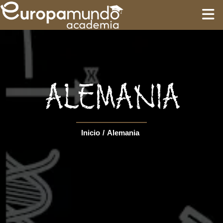
INICIO
FORMACIÓN
ALEMANIA
GUÍAS
Inicio
/
Alemania
CIRCUITOS
Language