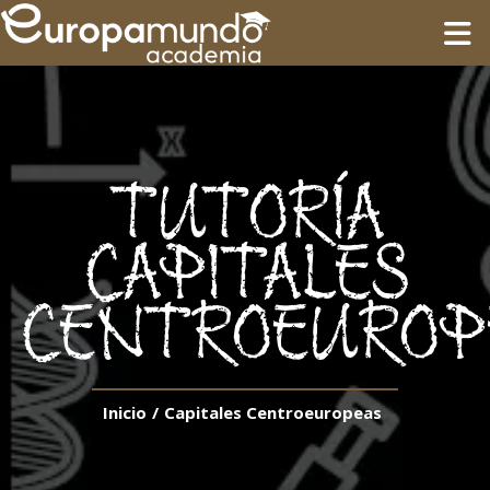
INICIO
FORMACIÓN
TUTORÍA
GUÍAS
CAPITALES
CENTROEUROP
CIRCUITOS
Language
Inicio
/
Capitales Centroeuropeas