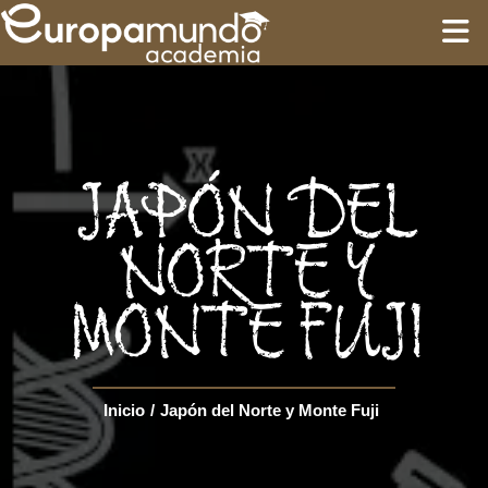
INICIO
FORMACIÓN
JAPÓN DEL
GUÍAS
NORTE Y
MONTE FUJI
CIRCUITOS
Language
Inicio
/
Japón del Norte y Monte Fuji