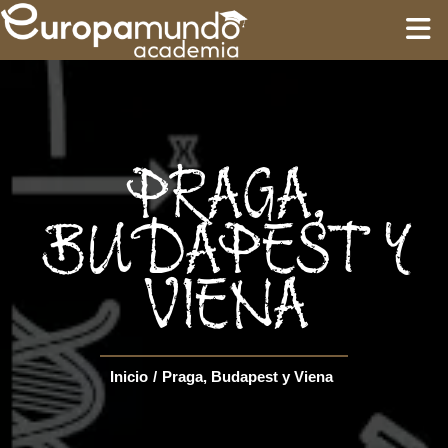
INICIO
FORMACIÓN
PRAGA,
GUÍAS
BUDAPEST Y
VIENA
CIRCUITOS
Language
Inicio
/
Praga, Budapest y Viena