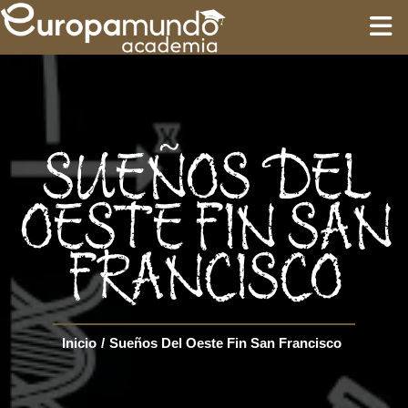
INICIO
FORMACIÓN
SUEÑOS DEL
GUÍAS
OESTE FIN SAN
FRANCISCO
CIRCUITOS
Language
Inicio
/
Sueños Del Oeste Fin San Francisco