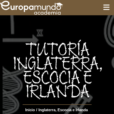
INICIO
FORMACIÓN
TUTORÍA
GUÍAS
INGLATERRA,
ESCOCIA E
CIRCUITOS
IRLANDA
Language
Inicio
/
Inglaterra, Escocia e Irlanda