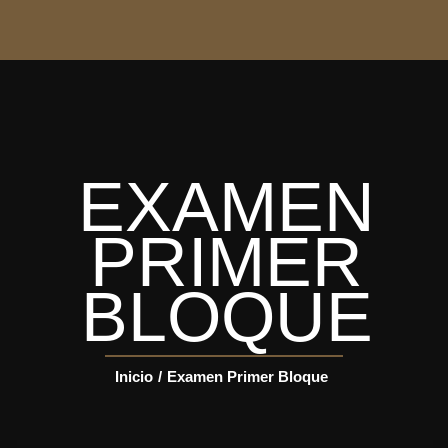
INICIO
FORMACIÓN
EXAMEN
GUÍAS
PRIMER
BLOQUE
CIRCUITOS
Language
Inicio
/
Examen Primer Bloque