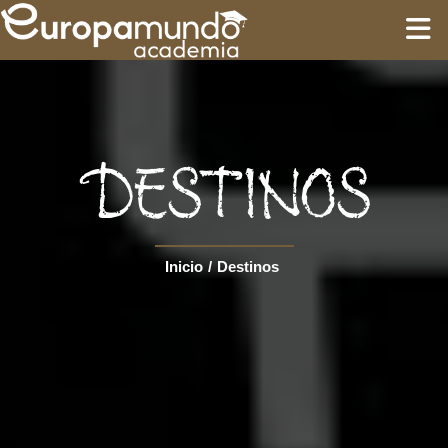
INICIO
FORMACIÓN
DESTINOS
GUÍAS
Inicio
/
Destinos
CIRCUITOS
Language