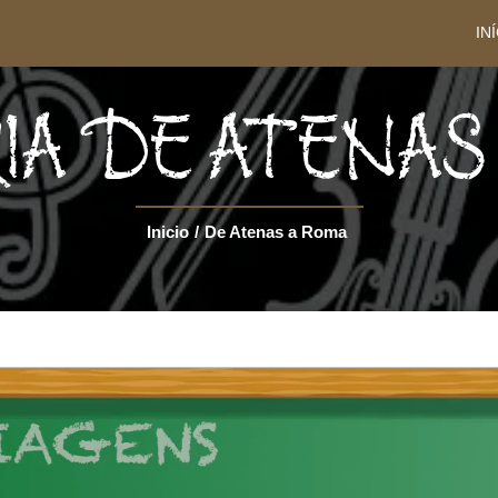
IN
IA DE ATENAS
Inicio
/
De Atenas a Roma