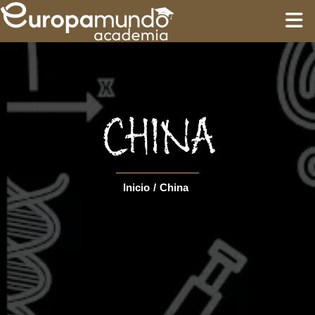
INÍCIO
TREINAMENTO
CHINA
ROTEIROS
Inicio
/
China
Language