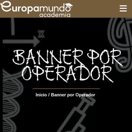
INÍCIO
TREINAMENTO
BANNER POR
ROTEIROS
OPERADOR
Language
Inicio
/
Banner por Operador