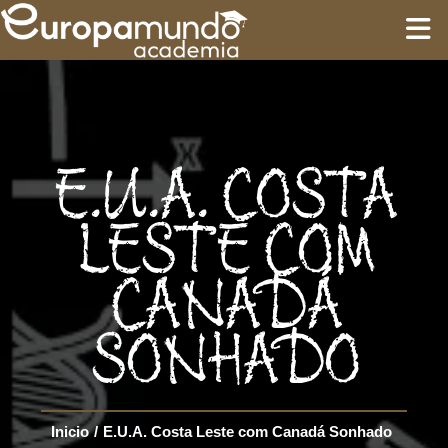
INÍCIO
TREINAMENTO
E.U.A. COSTA
ROTEIROS
LESTE COM
CANADÁ
Language
SONHADO
Inicio
/
E.U.A. Costa Leste com Canadá Sonhado