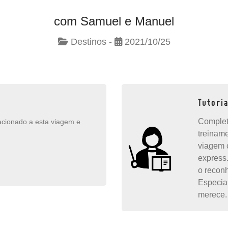
com Samuel e Manuel
Destinos -
2021/10/25
Tutori
Complet
lacionado a esta viagem e
treinam
viagem 
express
o recon
Especia
merece.