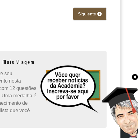
Siguiente
a Mais Viagem
e seu
ento nesta
com 12 questões
. Uma medalha é
hecimento de
lista que você