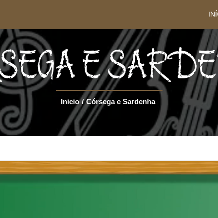
IN
SEGA E SARD
Inicio
/
Córsega e Sardenha