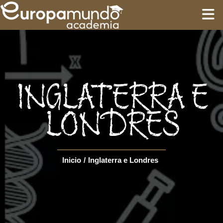
INÍCIO
TREINAMENTO
INGLATERRA E
ROTEIROS
LONDRES
Language
Inicio
/
Inglaterra e Londres