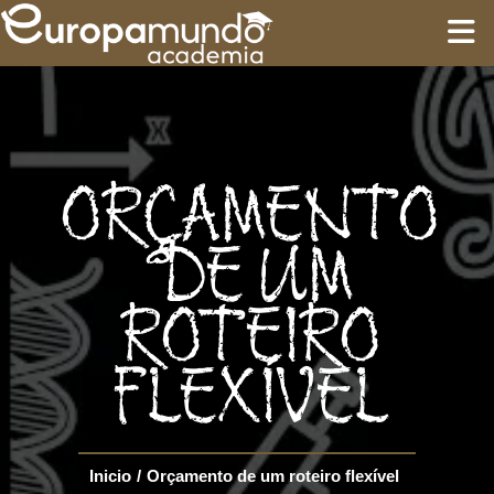
INÍCIO
TREINAMENTO
ORÇAMENTO
ROTEIROS
DE UM
ROTEIRO
Language
FLEXÍVEL
Inicio
/
Orçamento de um roteiro flexível