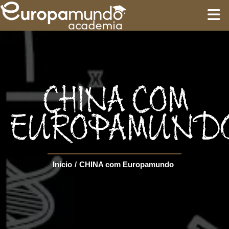
INÍCIO
TREINAMENTO
CHINA COM
ROTEIROS
EUROPAMUND
Language
Inicio
/
CHINA com Europamundo