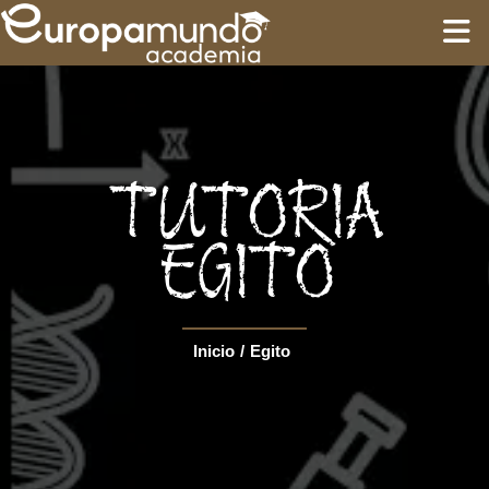
INÍCIO
TREINAMENTO
TUTORIA
ROTEIROS
EGITO
Language
Inicio
/
Egito