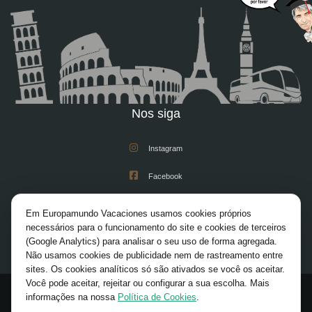
Nos siga
Instagram
Facebook
Youtube
Em Europamundo Vacaciones usamos cookies próprios
necessários para o funcionamento do site e cookies de terceiros
X/Twitter
(Google Analytics) para analisar o seu uso de forma agregada.
Não usamos cookies de publicidade nem de rastreamento entre
Pinterest
sites. Os cookies analíticos só são ativados se você os aceitar.
Você pode aceitar, rejeitar ou configurar a sua escolha. Mais
informações na nossa
Política de Cookies
.
© 2026 Europamundo. All rights reserved.