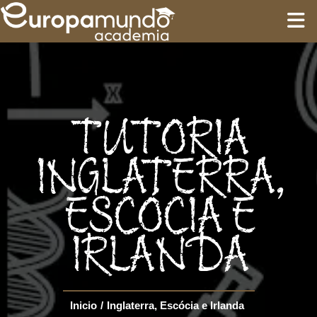
INÍCIO
TREINAMENTO
TUTORIA
ROTEIROS
INGLATERRA,
ESCÓCIA E
Language
IRLANDA
Inicio
/
Inglaterra, Escócia e Irlanda