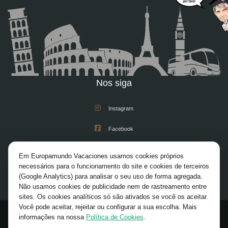
Nos siga
Instagram
Facebook
Youtube
Em Europamundo Vacaciones usamos cookies próprios
necessários para o funcionamento do site e cookies de terceiros
X/Twitter
(Google Analytics) para analisar o seu uso de forma agregada.
Não usamos cookies de publicidade nem de rastreamento entre
Pinterest
sites. Os cookies analíticos só são ativados se você os aceitar.
Você pode aceitar, rejeitar ou configurar a sua escolha. Mais
informações na nossa
Política de Cookies
.
© 2026 Europamundo. All rights reserved.