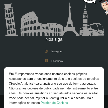
Nos siga
Instagram
Facebook
Youtube
Em Europamundo Vacaciones usamos cookies próprios
necessários para o funcionamento do site e cookies de terceiros
X/Twitter
(Google Analytics) para analisar o seu uso de forma agregada.
Não usamos cookies de publicidade nem de rastreamento entre
Pinterest
sites. Os cookies analíticos só são ativados se você os aceitar.
Você pode aceitar, rejeitar ou configurar a sua escolha. Mais
informações na nossa
Política de Cookies
.
© 2026 Europamundo. All rights reserved.