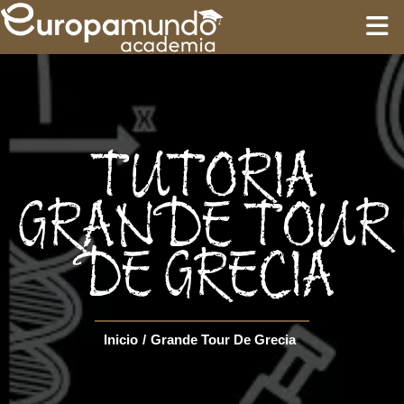
INÍCIO
TREINAMENTO
TUTORIA
ROTEIROS
GRANDE TOUR
DE GRECIA
Language
Inicio
/
Grande Tour De Grecia