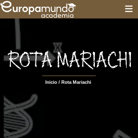
INÍCIO
TREINAMENTO
ROTA MARIACHI
ROTEIROS
Inicio
/
Rota Mariachi
Language