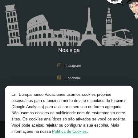
Nos siga
Instagram
Facebook
Youtube
Em Europamundo Vacaciones usamos cookies próprios
necessários para o funcionamento do site e cookies de terceiros
X/Twitter
(Google Analytics) para analisar o seu uso de forma agregada.
Não usamos cookies de publicidade nem de rastreamento entre
Pinterest
sites. Os cookies analíticos só são ativados se você os aceitar.
Você pode aceitar, rejeitar ou configurar a sua escolha. Mais
informações na nossa
Política de Cookies
.
© 2026 Europamundo. All rights reserved.