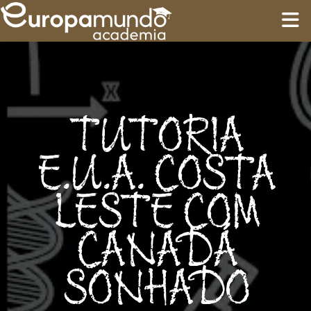
INÍCIO
TREINAMENTO
TUTORIA
ROTEIROS
E.U.A. COSTA
LESTE COM
Language
CANADÁ
SONHADO