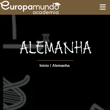
INÍCIO
TREINAMENTO
ALEMANHA
ROTEIROS
Inicio
/
Alemanha
Language