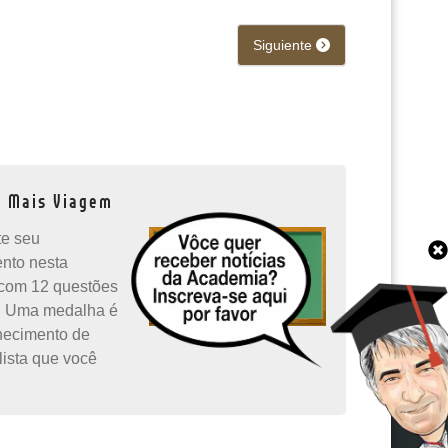
Siguiente
a Mais Viagem
e seu
ento nesta
com 12 questões
. Uma medalha é
hecimento de
lista que você