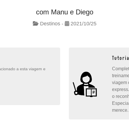
com Manu e Diego
Destinos -
2021/10/25
Tutori
Complet
lacionado a esta viagem e
treinam
viagem 
express
o recon
Especia
merece.