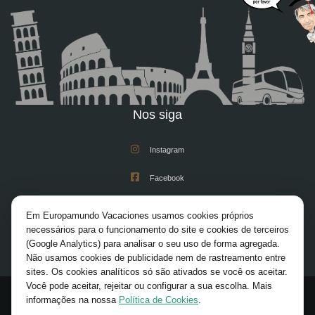
Nos siga
Instagram
Facebook
Youtube
Em Europamundo Vacaciones usamos cookies próprios
necessários para o funcionamento do site e cookies de terceiros
X/Twitter
(Google Analytics) para analisar o seu uso de forma agregada.
Não usamos cookies de publicidade nem de rastreamento entre
Pinterest
sites. Os cookies analíticos só são ativados se você os aceitar.
Você pode aceitar, rejeitar ou configurar a sua escolha. Mais
informações na nossa
Política de Cookies
.
© 2026 Europamundo. All rights reserved.